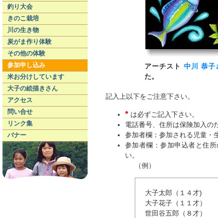
釣り大会
きのこ栽培
川の生き物
炭がま作り体験
その他の体験
参加申し込み
アーチスト
中川 恭子
た。
米お分けしています
大子の絵描きさん
記入上以下をご注意下さい。
アクセス
問い合せ
*
は必ずご記入下さい。
リンク集
電話番号、住所は保険加入の
参加者欄：参加される児童・
バナー
参加者欄：参加申込者と住所
い。
（例）
大子太郎（１４才)
大子花子（１１才）
世田谷五郎（８才）