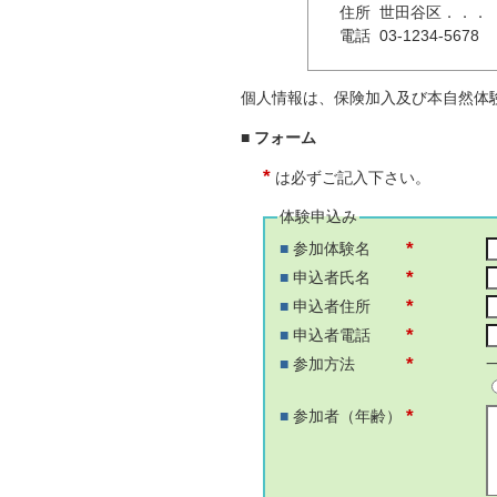
住所 世田谷区．．．
電話 03-1234-5678
個人情報は、保険加入及び本自然体
■ フォーム
*
は必ずご記入下さい。
体験申込み
*
■
参加体験名
*
■
申込者氏名
*
■
申込者住所
*
■
申込者電話
*
■
参加方法
*
■
参加者（年齢）